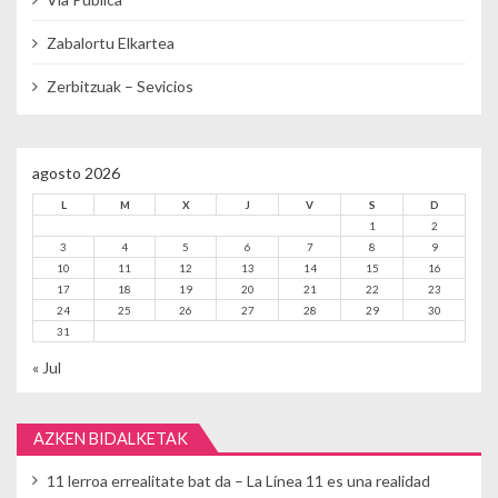
Zabalortu Elkartea
Zerbitzuak – Sevicios
agosto 2026
L
M
X
J
V
S
D
1
2
3
4
5
6
7
8
9
10
11
12
13
14
15
16
17
18
19
20
21
22
23
24
25
26
27
28
29
30
31
« Jul
AZKEN BIDALKETAK
11 lerroa errealitate bat da – La Línea 11 es una realidad