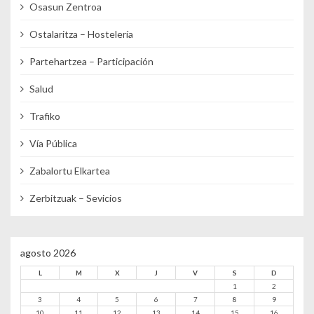
Osasun Zentroa
Ostalaritza – Hostelería
Partehartzea – Participación
Salud
Trafiko
Vía Pública
Zabalortu Elkartea
Zerbitzuak – Sevicios
agosto 2026
L
M
X
J
V
S
D
1
2
3
4
5
6
7
8
9
10
11
12
13
14
15
16