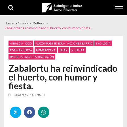
Skip to navigation
Skip to content
Hasiera / Inicio
Kultura
Zabalortu ha reinvindicado el huerto, con humor y fiesta.
AISIALDIA - OCIO
AUZO MUGIMENDUA - ACCIONES BARRIO
EKO-LOGIA
FORMAKUNTZA
HEMEROTEKA
JAIAK
KULTURA
PARTEHARTZEA - PARTICIPACIÓN
Zabalortu ha reinvindicado
el huerto, con humor y
fiesta.
23 marzo 2014
0