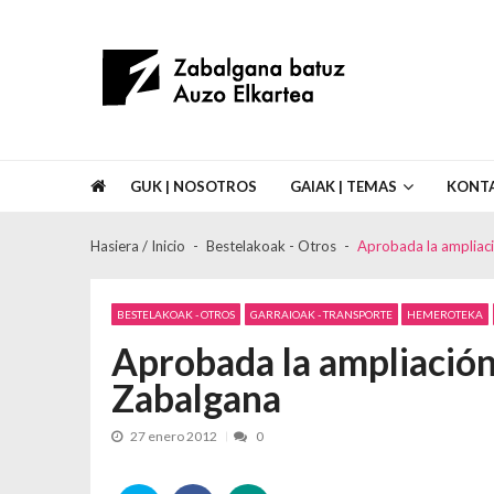
Skip to navigation
Skip to content
Asociación de Vecinos Zabalgana Bat
GUK | NOSOTROS
GAIAK | TEMAS
KONT
Hasiera / Inicio
Bestelakoak - Otros
Aprobada la ampliaci
BESTELAKOAK - OTROS
GARRAIOAK - TRANSPORTE
HEMEROTEKA
Aprobada la ampliación 
Zabalgana
27 enero 2012
0