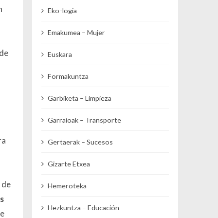
n
Eko-logia
Emakumea – Mujer
 de
Euskara
Formakuntza
Garbiketa – Limpieza
Garraioak – Transporte
ra
Gertaerak – Sucesos
Gizarte Etxea
 de
Hemeroteka
es
Hezkuntza – Educación
le