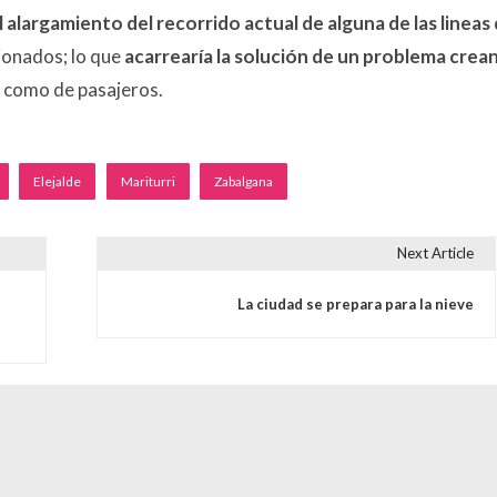
l alargamiento del recorrido actual de alguna de las lineas
ionados; lo que
acarrearía la solución de un problema crea
o como de pasajeros.
Elejalde
Mariturri
Zabalgana
Next Article
s
La ciudad se prepara para la nieve