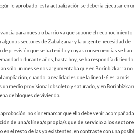
egún lo aprobado, esta actualización se debería ejecutar en u
evancia para nuestro barrio ya que supone el reconocimiento
 en algunos sectores de Zabalgana- y la urgente necesidad de
ta de previsión que se ha tenido y cuyas consecuencias se han
andarlo durante años, hasta hoy, se ha respondía diciendo
 tan sólo un mes se nos argumentaba que en Borinbizkarra no
al ampliación, cuando la realidad es que la linea L-6 es la más
es un medio provisional obsoleto y saturado, y en Borinbizkar
ena de bloques de vivienda.
a aprobación, no sin remarcar que ella debe venir acompañada
ión de una/s línea/s propia/s que de servicio a los sector
ujo en el resto de las ya existentes, en contraste con una posib