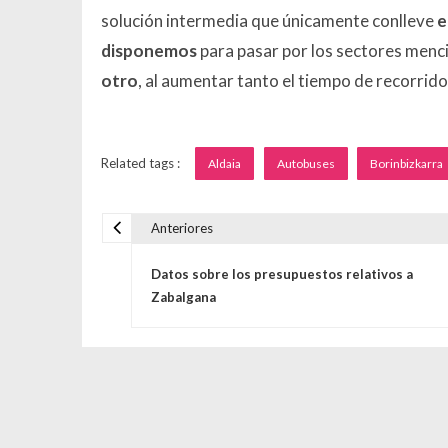
solución intermedia que únicamente conlleve
e
disponemos
para pasar por los sectores menc
otro
, al aumentar tanto el tiempo de recorrid
Related tags :
Aldaia
Autobuses
Borinbizkarra
Anteriores
Navegación de entrada
Datos sobre los presupuestos relativos a
Zabalgana