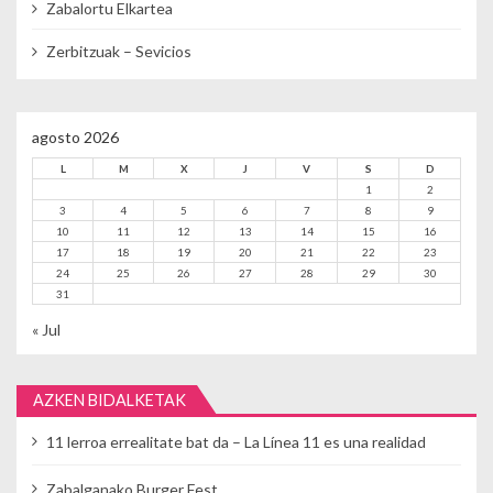
Zabalortu Elkartea
Zerbitzuak – Sevicios
agosto 2026
L
M
X
J
V
S
D
1
2
3
4
5
6
7
8
9
10
11
12
13
14
15
16
17
18
19
20
21
22
23
24
25
26
27
28
29
30
31
« Jul
AZKEN BIDALKETAK
11 lerroa errealitate bat da – La Línea 11 es una realidad
Zabalganako Burger Fest