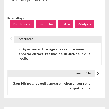
Related tags :
Borinbizkarra
Los Huetos
tráfico
Zabalgana
Anteriores
Navegación de entradas
El Ayuntamiento exige a las asociaciones
aportar en facturas más de un 30% de lo que
reciban.
Next Article
Gaur Hirinet.net egitasmoaren lehen urteurrena
ospatuko da
Buscar para: