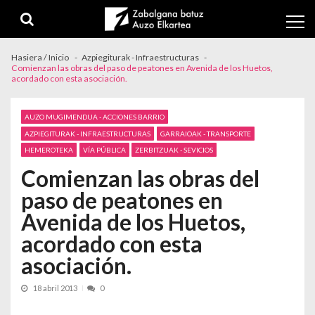
Skip to navigation
Skip to content
Hasiera / Inicio
Azpiegiturak - Infraestructuras
Comienzan las obras del paso de peatones en Avenida de los Huetos,
acordado con esta asociación.
AUZO MUGIMENDUA - ACCIONES BARRIO
AZPIEGITURAK - INFRAESTRUCTURAS
GARRAIOAK - TRANSPORTE
HEMEROTEKA
VÍA PÚBLICA
ZERBITZUAK - SEVICIOS
Comienzan las obras del
paso de peatones en
Avenida de los Huetos,
acordado con esta
asociación.
18 abril 2013
0