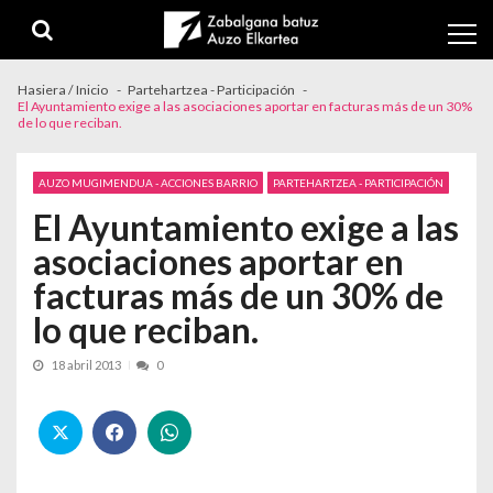
Skip to navigation
Skip to content
Hasiera / Inicio
Partehartzea - Participación
El Ayuntamiento exige a las asociaciones aportar en facturas más de un 30%
de lo que reciban.
AUZO MUGIMENDUA - ACCIONES BARRIO
PARTEHARTZEA - PARTICIPACIÓN
El Ayuntamiento exige a las
asociaciones aportar en
facturas más de un 30% de
lo que reciban.
18 abril 2013
0