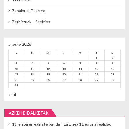
Zabalortu Elkartea
Zerbitzuak – Sevicios
agosto 2026
L
M
X
J
V
S
D
1
2
3
4
5
6
7
8
9
10
11
12
13
14
15
16
17
18
19
20
21
22
23
24
25
26
27
28
29
30
31
« Jul
AZKEN BIDALKETAK
11 lerroa errealitate bat da – La Línea 11 es una realidad