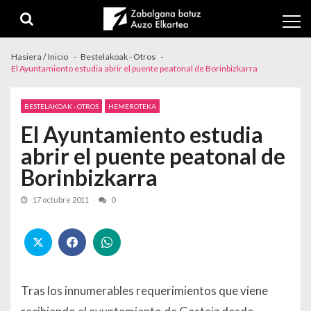
Skip to navigation
Skip to content
Hasiera / Inicio
Bestelakoak - Otros
El Ayuntamiento estudia abrir el puente peatonal de Borinbizkarra
BESTELAKOAK - OTROS
HEMEROTEKA
El Ayuntamiento estudia
abrir el puente peatonal de
Borinbizkarra
17 octubre 2011
0
Tras los innumerables requerimientos que viene