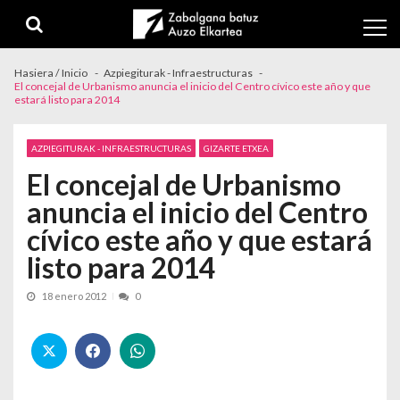
Skip to navigation
Skip to content
Hasiera / Inicio
Azpiegiturak - Infraestructuras
El concejal de Urbanismo anuncia el inicio del Centro cívico este año y que
estará listo para 2014
AZPIEGITURAK - INFRAESTRUCTURAS
GIZARTE ETXEA
El concejal de Urbanismo
anuncia el inicio del Centro
cívico este año y que estará
listo para 2014
18 enero 2012
0