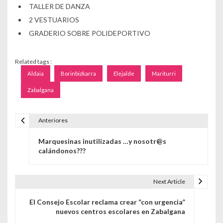
TALLER DE DANZA
2 VESTUARIOS
GRADERIO SOBRE POLIDEPORTIVO
Related tags :
Aldaia
Borinbizkarra
Elejalde
Mariturri
Zabalgana
Anteriores
Navegación de entradas
Marquesinas inutilizadas …y nosotr@s
calándonos???
Next Article
El Consejo Escolar reclama crear “con urgencia”
nuevos centros escolares en Zabalgana