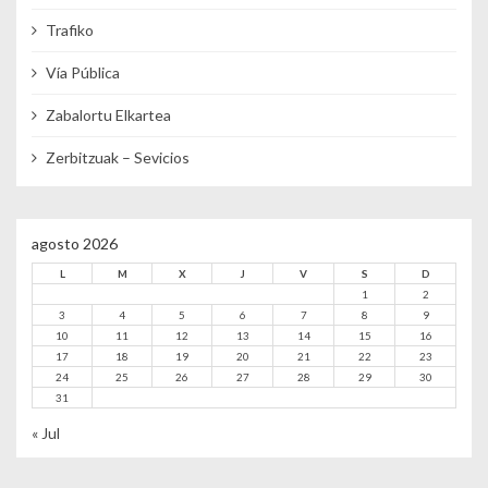
Trafiko
Vía Pública
Zabalortu Elkartea
Zerbitzuak – Sevicios
agosto 2026
L
M
X
J
V
S
D
1
2
3
4
5
6
7
8
9
10
11
12
13
14
15
16
17
18
19
20
21
22
23
24
25
26
27
28
29
30
31
« Jul