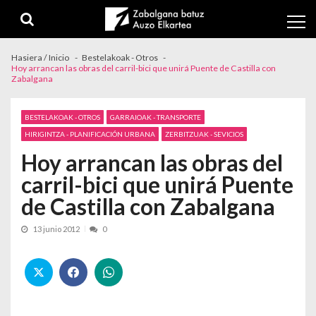
Skip to navigation
Skip to content
Hasiera / Inicio
Bestelakoak - Otros
Hoy arrancan las obras del carril-bici que unirá Puente de Castilla con
Zabalgana
BESTELAKOAK - OTROS
GARRAIOAK - TRANSPORTE
HIRIGINTZA - PLANIFICACIÓN URBANA
ZERBITZUAK - SEVICIOS
Hoy arrancan las obras del
carril-bici que unirá Puente
de Castilla con Zabalgana
13 junio 2012
0