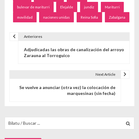
bulevar de mariturri
Elejalde
jundiz
Mariturri
movilidad
naciones unidas
Reina Sofia
Zabalgana
Anteriores
Navegación de entradas
Adjudicadas las obras de canalización del arroyo
Zarauna al Torroguico
Next Article
Se vuelve a anunciar (otra vez) la colocación de
marquesinas (sin fecha)
Buscar para: