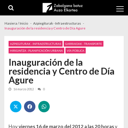
Skip to navigation
Skip to content
Hasiera / Inicio
Azpiegiturak - Infraestructuras
Inauguración de la residencia y Centro de Día Agure
AZPIEGITURAK - INFRAESTRUCTURAS
GARRAIOAK - TRANSPORTE
HIRIGINTZA - PLANIFICACIÓN URBANA
VÍA PÚBLICA
Inauguración de la
residencia y Centro de Día
Agure
16 marzo 2012
0
Hoy
viernes 16 de marzo del 2012 a las 20 horas
y