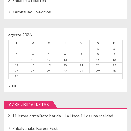
Zabalortu Elkartea
Zerbitzuak – Sevicios
agosto 2026
L
M
X
J
V
S
D
1
2
3
4
5
6
7
8
9
10
11
12
13
14
15
16
17
18
19
20
21
22
23
24
25
26
27
28
29
30
31
« Jul
AZKEN BIDALKETAK
11 lerroa errealitate bat da – La Línea 11 es una realidad
Zabalganako Burger Fest