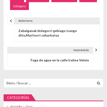
Zabalgana
Anteriores
Navegación de entradas
Zabalganak bidegorri gehiago izango
ditu,Mariturri zeharkatuz
Next Article
Fuga de agua en la calle Iruñea Veleia
Buscar para:
CATEGORÍAS
Aisialdia – Ocio