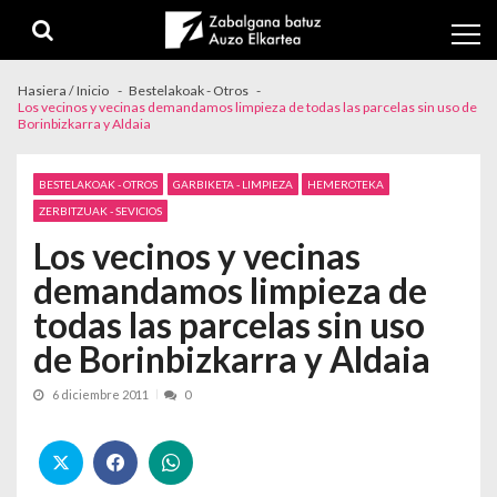
Skip to navigation
Skip to content
Hasiera / Inicio
Bestelakoak - Otros
Los vecinos y vecinas demandamos limpieza de todas las parcelas sin uso de
Borinbizkarra y Aldaia
BESTELAKOAK - OTROS
GARBIKETA - LIMPIEZA
HEMEROTEKA
ZERBITZUAK - SEVICIOS
Los vecinos y vecinas
demandamos limpieza de
todas las parcelas sin uso
de Borinbizkarra y Aldaia
6 diciembre 2011
0