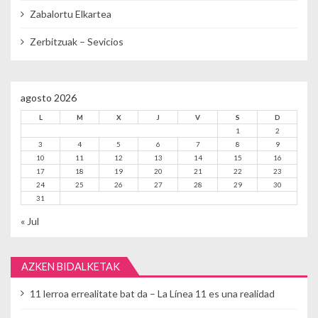
Zabalortu Elkartea
Zerbitzuak – Sevicios
agosto 2026
L
M
X
J
V
S
D
1
2
3
4
5
6
7
8
9
10
11
12
13
14
15
16
17
18
19
20
21
22
23
24
25
26
27
28
29
30
31
« Jul
AZKEN BIDALKETAK
11 lerroa errealitate bat da – La Línea 11 es una realidad