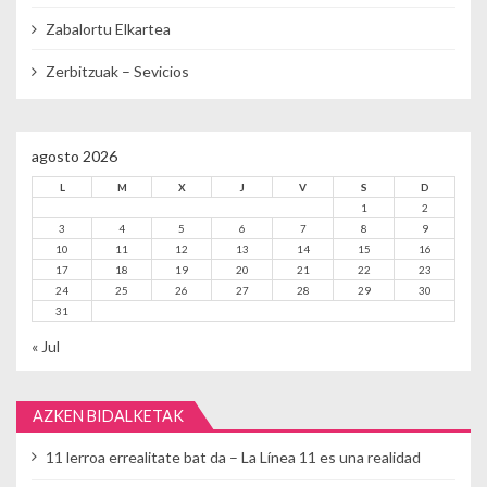
Zabalortu Elkartea
Zerbitzuak – Sevicios
agosto 2026
L
M
X
J
V
S
D
1
2
3
4
5
6
7
8
9
10
11
12
13
14
15
16
17
18
19
20
21
22
23
24
25
26
27
28
29
30
31
« Jul
AZKEN BIDALKETAK
11 lerroa errealitate bat da – La Línea 11 es una realidad