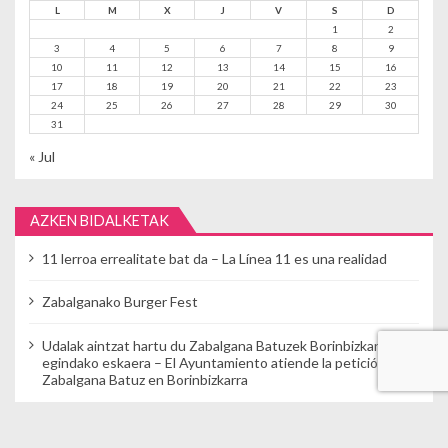
L
M
X
J
V
S
D
1
2
3
4
5
6
7
8
9
10
11
12
13
14
15
16
17
18
19
20
21
22
23
24
25
26
27
28
29
30
31
« Jul
AZKEN BIDALKETAK
11 lerroa errealitate bat da – La Línea 11 es una realidad
Zabalganako Burger Fest
Udalak aintzat hartu du Zabalgana Batuzek Borinbizkarran
egindako eskaera – El Ayuntamiento atiende la petición de
Zabalgana Batuz en Borinbizkarra