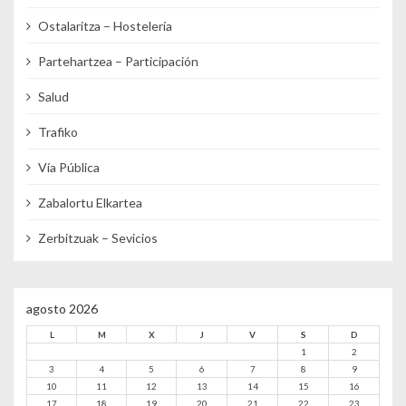
Ostalaritza – Hostelería
Partehartzea – Participación
Salud
Trafiko
Vía Pública
Zabalortu Elkartea
Zerbitzuak – Sevicios
agosto 2026
L
M
X
J
V
S
D
1
2
3
4
5
6
7
8
9
10
11
12
13
14
15
16
17
18
19
20
21
22
23