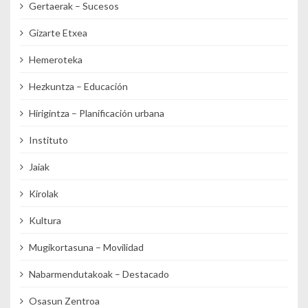
Gertaerak – Sucesos
Gizarte Etxea
Hemeroteka
Hezkuntza – Educación
Hirigintza – Planificación urbana
Instituto
Jaiak
Kirolak
Kultura
Mugikortasuna – Movilidad
Nabarmendutakoak – Destacado
Osasun Zentroa