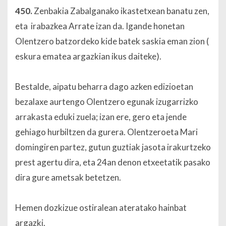
450.
Zenbakia Zabalganako ikastetxean banatu zen,
eta irabazkea Arrate izan da. Igande honetan
Olentzero batzordeko kide batek saskia eman zion (
eskura ematea argazkian ikus daiteke).
Bestalde, aipatu beharra dago azken edizioetan
bezalaxe aurtengo Olentzero egunak izugarrizko
arrakasta eduki zuela; izan ere, gero eta jende
gehiago hurbiltzen da gurera. Olentzeroeta Mari
domingiren partez, gutun guztiak jasota irakurtzeko
prest agertu dira, eta 24an denon etxeetatik pasako
dira gure ametsak betetzen.
Hemen dozkizue ostiralean ateratako hainbat
argazki.