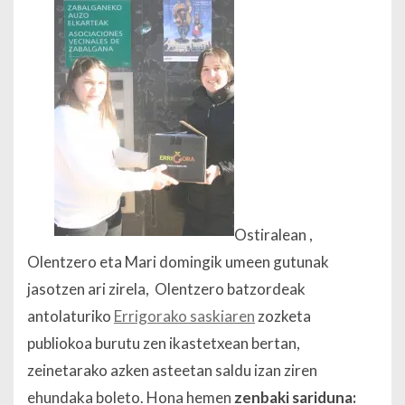
Ostiralean ,
Olentzero eta Mari domingik umeen gutunak
jasotzen ari zirela, Olentzero batzordeak
antolaturiko
Errigorako saskiaren
zozketa
publiokoa burutu zen ikastetxean bertan,
zeinetarako azken asteetan saldu izan ziren
ehundaka boleto. Hona hemen
zenbaki sariduna: