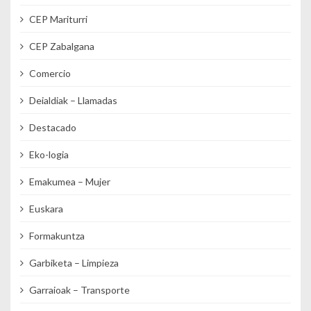
CEP Mariturri
CEP Zabalgana
Comercio
Deialdiak – Llamadas
Destacado
Eko-logia
Emakumea – Mujer
Euskara
Formakuntza
Garbiketa – Limpieza
Garraioak – Transporte