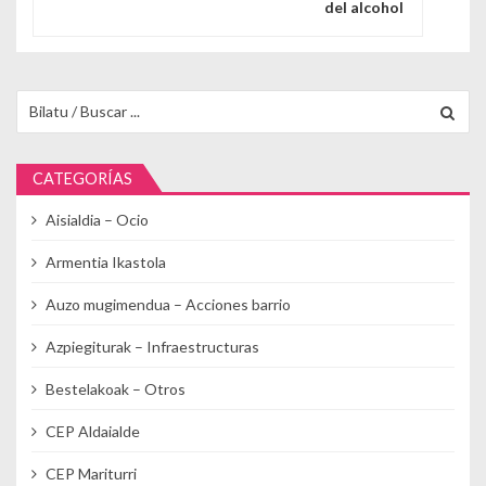
del alcohol
Buscar para:
CATEGORÍAS
Aisialdia – Ocio
Armentia Ikastola
Auzo mugimendua – Acciones barrio
Azpiegiturak – Infraestructuras
Bestelakoak – Otros
CEP Aldaialde
CEP Mariturri