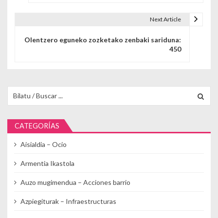
Next Article
Olentzero eguneko zozketako zenbaki sariduna:
450
Buscar para:
CATEGORÍAS
Aisialdia – Ocio
Armentia Ikastola
Auzo mugimendua – Acciones barrio
Azpiegiturak – Infraestructuras