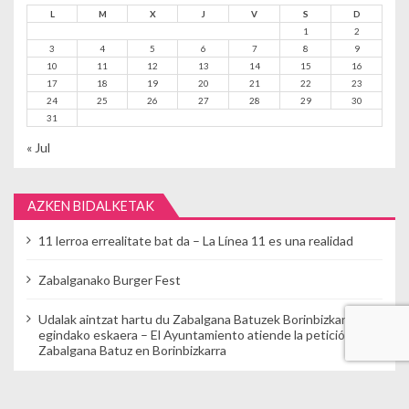
L
M
X
J
V
S
D
1
2
3
4
5
6
7
8
9
10
11
12
13
14
15
16
17
18
19
20
21
22
23
24
25
26
27
28
29
30
31
« Jul
AZKEN BIDALKETAK
11 lerroa errealitate bat da – La Línea 11 es una realidad
Zabalganako Burger Fest
Udalak aintzat hartu du Zabalgana Batuzek Borinbizkarran
egindako eskaera – El Ayuntamiento atiende la petición de
Zabalgana Batuz en Borinbizkarra