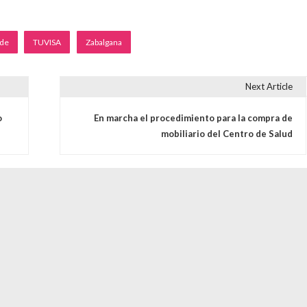
lde
TUVISA
Zabalgana
Next Article
s
o
En marcha el procedimiento para la compra de
mobiliario del Centro de Salud