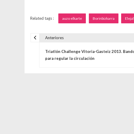
Related tags :
auzo elkarte
Borinbizkarra
Eleja
Anteriores
Navegación de entrada
Triatlón Challenge Vitoria-Gasteiz 2013. Band
para regular la circulación