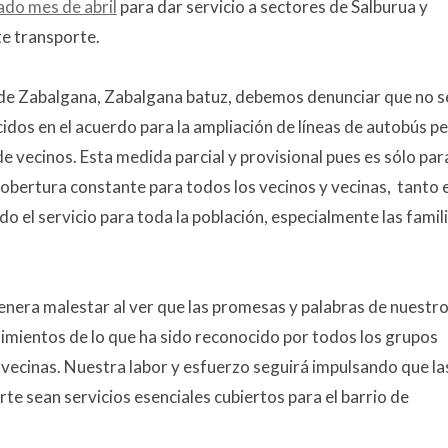
ado mes de abril
para dar servicio a sectores de Salburua y
e transporte.
 de Zabalgana, Zabalgana batuz, debemos denunciar que no s
idos en el acuerdo para la ampliación de líneas de autobús p
e vecinos. Esta medida parcial y provisional pues es sólo par
 cobertura constante para todos los vecinos y vecinas, tanto 
o el servicio para toda la población, especialmente las famil
enera malestar al ver que las promesas y palabras de nuestr
mientos de lo que ha sido reconocido por todos los grupos
vecinas. Nuestra labor y esfuerzo seguirá impulsando que la
te sean servicios esenciales cubiertos para el barrio de