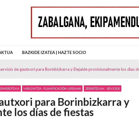
uz Auzo Elkartea
AKTUA
BAZKIDE IZATEA | HAZTE SOCIO
rvicio de gautxori para Borinbizkarra y Elejalde provisionalmente los días de
HEMEROTEKA
HIRIGINTZA - PLANIFICACIÓN URBANA
ZERBITZUAK - SEVICIOS
autxori para Borinbizkarra y
e los días de fiestas