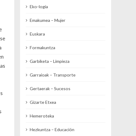
Eko-logia
Emakumea – Mujer
e
Euskara
ese
a
Formakuntza
en
Garbiketa – Limpieza
ias
Garraioak – Transporte
Gertaerak – Sucesos
os
Gizarte Etxea
s
Hemeroteka
Hezkuntza – Educación