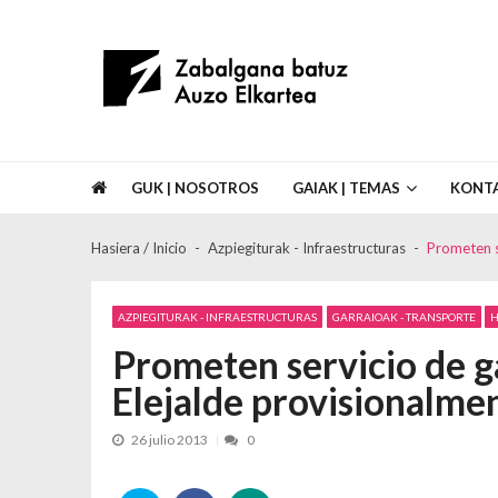
Skip to navigation
Skip to content
Asociación de Vecinos Zabalgana Bat
GUK | NOSOTROS
GAIAK | TEMAS
KONT
Hasiera / Inicio
Azpiegiturak - Infraestructuras
Prometen se
AZPIEGITURAK - INFRAESTRUCTURAS
GARRAIOAK - TRANSPORTE
Prometen servicio de g
Elejalde provisionalment
26 julio 2013
0