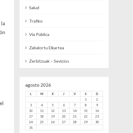
Salud
Trafiko
 la
ión
Vía Pública
Zabalortu Elkartea
Zerbitzuak – Sevicios
agosto 2026
L
M
X
J
V
S
D
1
2
el
3
4
5
6
7
8
9
10
11
12
13
14
15
16
17
18
19
20
21
22
23
24
25
26
27
28
29
30
31