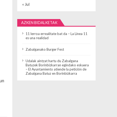
« Jul
AZKEN BIDALKETAK
11 lerroa errealitate bat da – La Línea 11
es una realidad
Zabalganako Burger Fest
Udalak aintzat hartu du Zabalgana
Batuzek Borinbizkarran egindako eskaera
– El Ayuntamiento atiende la petición de
Zabalgana Batuz en Borinbizkarra
 un