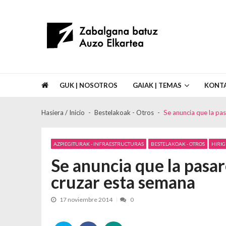
Skip to navigation
Skip to content
Asociación de Vecinos Zabalgana Bat
GUK | NOSOTROS
GAIAK | TEMAS
KONT
Hasiera / Inicio
Bestelakoak - Otros
Se anuncia que la pa
AZPIEGITURAK - INFRAESTRUCTURAS
BESTELAKOAK - OTROS
HIRIG
Se anuncia que la pasa
cruzar esta semana
17 noviembre 2014
0