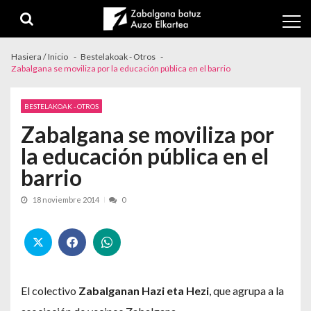
Skip to navigation
Skip to content
Hasiera / Inicio
Bestelakoak - Otros
Zabalgana se moviliza por la educación pública en el barrio
BESTELAKOAK - OTROS
Zabalgana se moviliza por
la educación pública en el
barrio
18 noviembre 2014
0
El colectivo
Zabalganan Hazi eta Hezi
, que agrupa a la