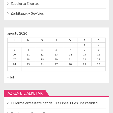
Zabalortu Elkartea
Zerbitzuak – Sevicios
agosto 2026
L
M
X
J
V
S
D
1
2
3
4
5
6
7
8
9
10
11
12
13
14
15
16
17
18
19
20
21
22
23
24
25
26
27
28
29
30
31
« Jul
AZKEN BIDALKETAK
11 lerroa errealitate bat da – La Línea 11 es una realidad