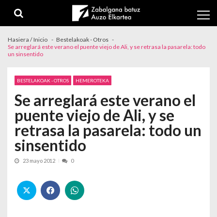
Skip to navigation
Skip to content
Hasiera / Inicio
Bestelakoak - Otros
Se arreglará este verano el puente viejo de Ali, y se retrasa la pasarela: todo
un sinsentido
BESTELAKOAK - OTROS
HEMEROTEKA
Se arreglará este verano el
puente viejo de Ali, y se
retrasa la pasarela: todo un
sinsentido
23 mayo 2012
0