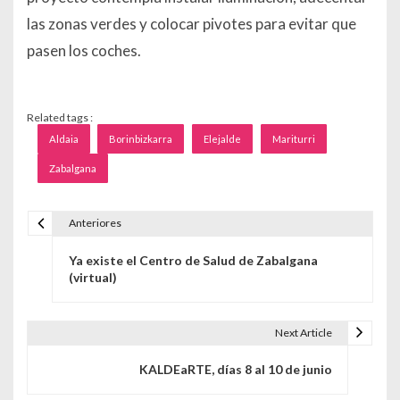
las zonas verdes y colocar pivotes para evitar que
pasen los coches.
Related tags :
Aldaia
Borinbizkarra
Elejalde
Mariturri
Zabalgana
Anteriores
Navegación de entradas
Ya existe el Centro de Salud de Zabalgana
(virtual)
Next Article
KALDEaRTE, días 8 al 10 de junio