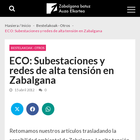
Skip to navigation
Skip to content
Hasiera / Inicio
Bestelakoak - Otros
ECO: Subestaciones y redes de alta tensión en Zabalgana
BESTELAKOAK - OTROS
ECO: Subestaciones y
redes de alta tensión en
Zabalgana
15 abril 2012
0
Retomamos nuestros artículos trasladando la