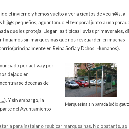
ido el invierno y hemos vuelto a ver a cientos de vecin@s, a
s hij@s pequeños, aguantando el temporal junto a una parad
ada que les proteja. Llegan las típicas lluvias primaverales, d
continuamos sin marquesinas que nos resguarden en muchas
barrio(principalmente en Reina Sofía y Dchos. Humanos).
unciado por activa y por
mos dejado en
encontrarse decenas de
a…
). Y sin embargo, la
Marquesina sin parada (sólo gaut
 parte del Ayuntamiento
taria para instalar o reubicar marquesinas. No obstante, se