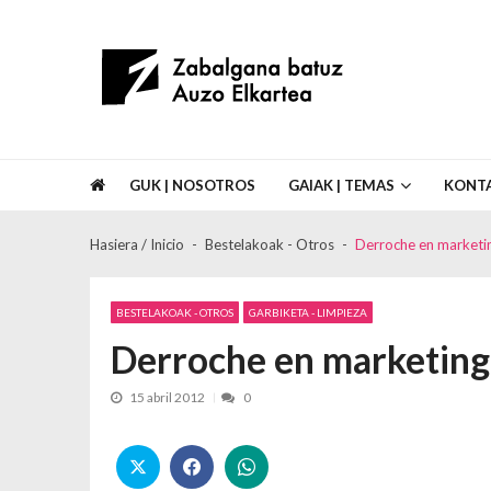
Skip to navigation
Skip to content
Asociación de Vecinos Zabalgana Bat
GUK | NOSOTROS
GAIAK | TEMAS
KONT
Hasiera / Inicio
Bestelakoak - Otros
Derroche en market
BESTELAKOAK - OTROS
GARBIKETA - LIMPIEZA
Derroche en marketin
15 abril 2012
0