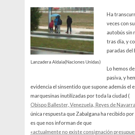
Ha transcurr
veces con su
autobús sin n
tras día, y 
paradas del 
Lanzadera Aldaia(Naciones Unidas)
Lo hemos den
pasiva, y he
evidencia el sinsentido que supone además el 
marquesinas inutilizadas por toda la ciudad (
Obispo Ballester, Venezuela, Reyes de Navarr
única respuesta que Zabalgana ha recibido por
es que nos informan de que
«actualmente no existe consignación presupues