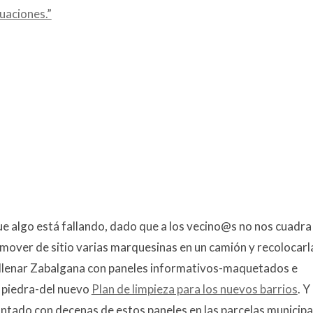
uaciones.”
ue algo está fallando, dado que a los vecino@s no nos cuadra 
 mover de sitio varias marquesinas en un camión y recolocarl
ra llenar Zabalgana con paneles informativos-maquetados e
 piedra-del nuevo
Plan de limpieza para los nuevos barrios
. Y
vantado con decenas de estos paneles en las parcelas municipa