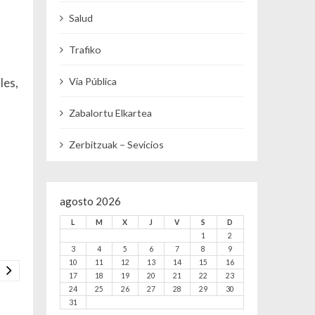
Salud
Trafiko
les,
Vía Pública
Zabalortu Elkartea
Zerbitzuak – Sevicios
agosto 2026
L
M
X
J
V
S
D
1
2
3
4
5
6
7
8
9
10
11
12
13
14
15
16
17
18
19
20
21
22
23
24
25
26
27
28
29
30
31