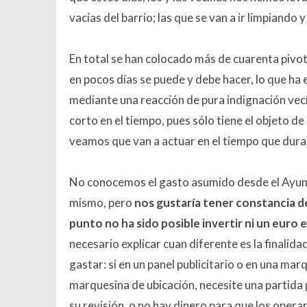
vacias del barrio; las que se van a ir limpian
En total se han colocado más de cuarenta pivote
en pocos días se puede y deb
e hacer,
lo que ha 
mediante una reacción de pura indignación vecin
corto en el tiempo, pues sólo tiene el objeto d
veamos que van a actuar en el tiempo que dura
No conocemos el gasto asumido desde el Ayunta
mismo, pero
nos gustaría tener constancia 
punto no ha sido posible invertir ni un euro 
necesario explicar cuan diferente es la finalid
gastar: si en un panel publicitario o en una mar
marquesina de ubicación, necesite una partida 
su revisión, o no hay dinero para que los opera