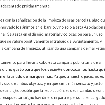
do y adecentado próximamenete.
s con la señalización de la limpieza de esas parcelas, algo q
enervado los ánimos en el barrio, y no solo a esta Asociación 
al. Se gasta en el diseño, material y colocación para un uso
e que se valore positivamente el trabajo del Ayuntamiento, y
 la campaña de limpieza, utilizando una campaña de marketin
miento para llevar a cabo esta campaña publicitaria de sí
de dicho gasto para que los vecin@s conozcamos hasta qu
en el traslado de marquesinas.
Ya que, a nuestro juicio, no es
ad y uso de ambos objetos, y en que sería más sensato y justo
quesina. ¿Es posible que
la reubicación, es decir cambio de una
presupuestaria? ¿no hay dinero ni para el personal encargad
rios puedan quitar las marquesinas de unos lados sin uso o