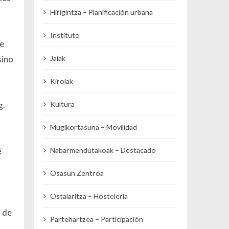
Hirigintza – Planificación urbana
Instituto
ue
sino
Jaiak
Kirolak
g.
Kultura
Mugikortasuna – Movilidad
é
Nabarmendutakoak – Destacado
Osasun Zentroa
Ostalaritza – Hostelería
o de
Partehartzea – Participación