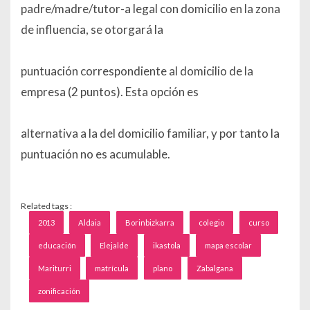
padre/madre/tutor-a legal con domicilio en la zona
de influencia, se otorgará la
puntuación correspondiente al domicilio de la
empresa (2 puntos). Esta opción es
alternativa a la del domicilio familiar, y por tanto la
puntuación no es acumulable.
Related tags :
2013
Aldaia
Borinbizkarra
colegio
curso
educación
Elejalde
ikastola
mapa escolar
Mariturri
matrícula
plano
Zabalgana
zonificación