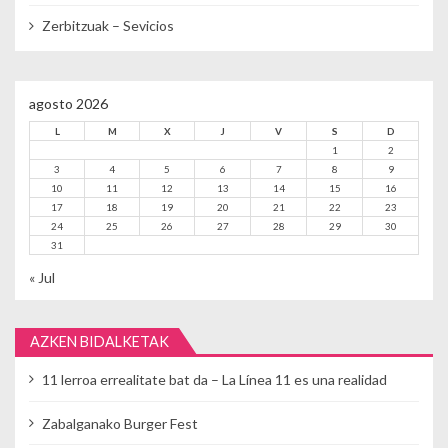
Zerbitzuak – Sevicios
agosto 2026
L
M
X
J
V
S
D
1
2
3
4
5
6
7
8
9
10
11
12
13
14
15
16
17
18
19
20
21
22
23
24
25
26
27
28
29
30
31
« Jul
AZKEN BIDALKETAK
11 lerroa errealitate bat da – La Línea 11 es una realidad
Zabalganako Burger Fest