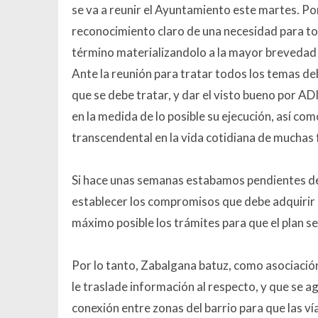
se va a reunir el Ayuntamiento este martes. Po
reconocimiento claro de una necesidad para tod
término materializandolo a la mayor brevedad 
Ante la reunión para tratar todos los temas de
que se debe tratar, y dar el visto bueno por ADI
en la medida de lo posible su ejecución, así co
transcendental en la vida cotidiana de muchas f
Si hace unas semanas estabamos pendientes de 
establecer los compromisos que debe adquirir c
máximo posible los trámites para que el plan se 
Por lo tanto, Zabalgana batuz, como asociació
le traslade información al respecto, y que se ag
conexión entre zonas del barrio para que las ví