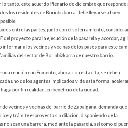
r lo tanto, este acuerdo Plenario de diciembre que responde 
os los residentes de Borinbizkarra, debe llevarse a buen
posible.
bidos entre las partes, junto con el soterramiento, consider
F del proyecto para la ejecución de la pasarela y acordar, agil
mo informar a los vecinos y vecinas de los pasos para este cam
amilias del sector de Borinbizkarra de nuestro barrio.
una reunión con Fomento, ahora, con esta cita, se deben
ada uno de los agentes implicados y, de esta forma, acelerar
haga por fin realidad, en beneficio de la ciudad.
n de vecinos y vecinas del barrio de Zabalgana, demanda que
ilice y trámite el proyecto sin dilación, disponiendo de la
as no sean una barrera, mediante la pasarela, así como el pue