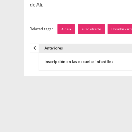
de Ali.
Related tags :
Aldaia
auzo elkarte
Borinbizkarr
Anteriores
Navegación de entrada
Inscripción en las escuelas infantiles